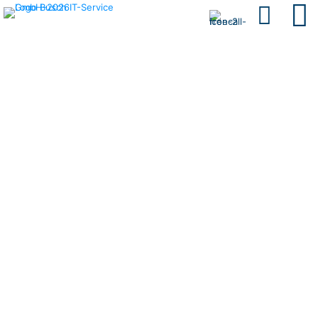
Busch IT-
Leistungen
Zukunftssichere
IT-Lösungen aus
einer Hand.
Von IT-Infrastruktur über
Cybersecurity bis hin zu
Cloud, Modern Workplace
und Branchenlösungen – wir
sorgen für stabile Systeme,
maximale Sicherheit und
persönliche Betreuung.
Zertifiziert, zuverlässig und