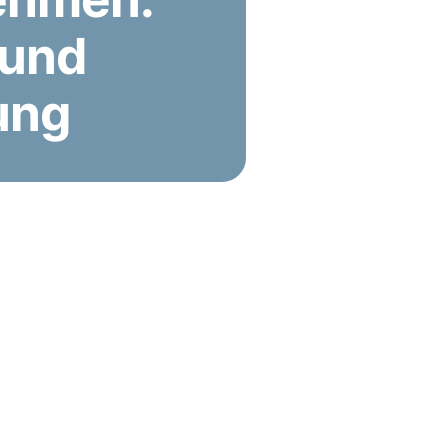
 und
ung