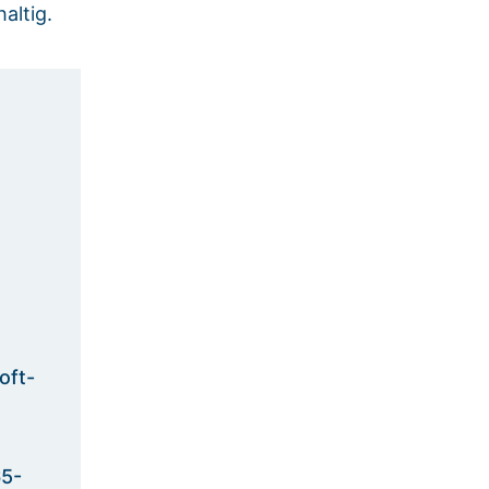
altig.
oft-
65-