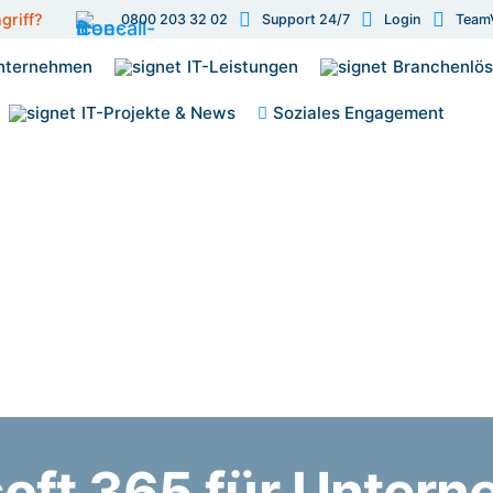
griff?
0800 203 32 02
Support 24/7
Login
Team
nternehmen
IT-Leistungen
Branchenlö
IT-Projekte & News
Soziales Engagement
oft 365 für Unter