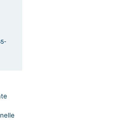
65-
nte
nelle