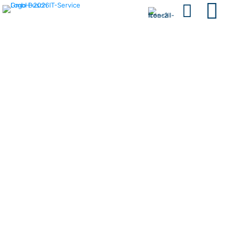
Bundesweit.
Nah.
Verlässlich.
Bundesweit
vernetzt,
persönlich vor
Ort – wir
verbinden
Erfahrung,
Leidenschaft
und Technologie
für Ihr